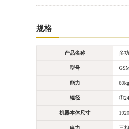
规格
产品名称
多
型号
GSM
能力
80k
辊径
①24
机器本体尺寸
192
电力
三相3