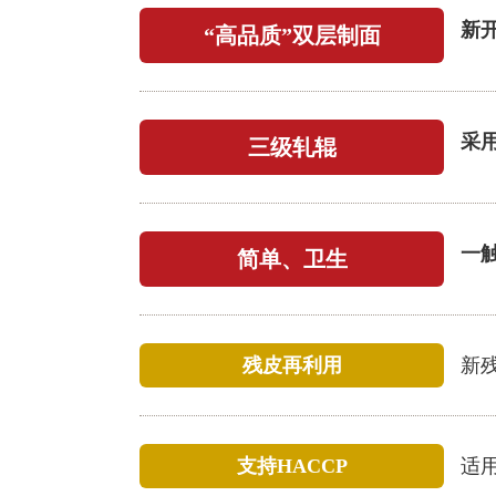
新
“高品质”双层制面
采
三级轧辊
一
简单、卫生
残皮再利用
新
支持HACCP
适